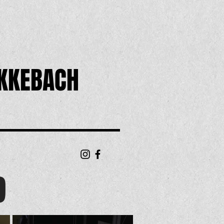
KKEBACH
9