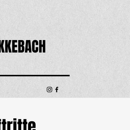
KKEBACH
tritte