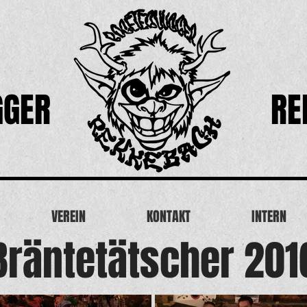
GGER
RE
VEREIN
KONTAKT
INTERN
Bräntetätscher 201