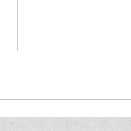
Boget
Lotto 01. + 02. Mai 2026 - Das
Glück ist nur einen Schein
entfernt!